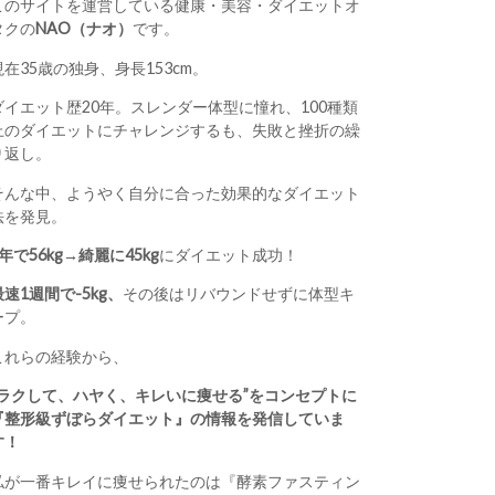
このサイトを運営している健康・美容・ダイエットオ
タクの
NAO（ナオ）
です。
現在35歳の独身、身長153cm。
ダイエット歴20年。スレンダー体型に憧れ、100種類
上のダイエットにチャレンジするも、失敗と挫折の繰
り返し。
そんな中、ようやく自分に合った効果的なダイエット
法を発見。
1年で56kg→綺麗に45kg
にダイエット成功！
最速1週間で-5kg、
その後はリバウンドせずに体型キ
ープ。
これらの経験から、
“ラクして、ハヤく、キレいに痩せる”をコンセプトに
『整形級ずぼらダイエット』の情報を発信していま
す！
私が一番キレイに痩せられたのは『酵素ファスティン