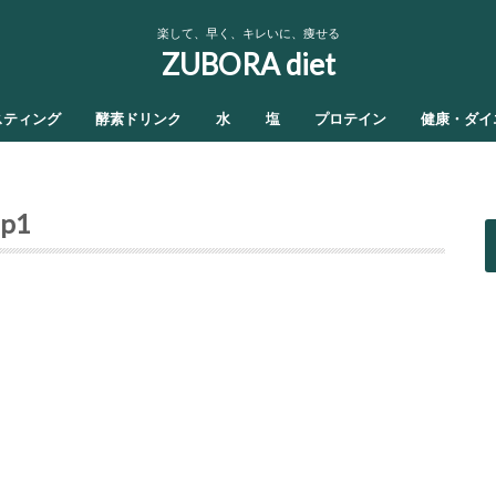
楽して、早く、キレいに、痩せる
ZUBORA diet
スティング
酵素ドリンク
水
塩
プロテイン
健康・ダイ
ip1