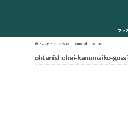
ファ
HOME
ohtanishohei-kanomaiko-gossip1
ohtanishohei-kanomaiko-goss