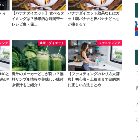
ティ
【バナナダイエット】 食べるタ
バナナダイエット効果なしはガ
イミングは？効果的な時間帯〜
セ！朝バナナと夜バナナどっち
レシピ集・保…
が痩せる？
ィング
健康・ダイエット
ファスティング
NGと
青汁のメーカーどこが良い？無
【ファスティングのやり方大辞
果UP
料サンプル情報や美味しい味付
典】初心者～上級者まで目的別
き青汁もご紹介！
に正しい方法まとめ