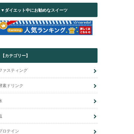
▼ダイエット中にお勧めなスイーツ
【カテゴリー】
ファスティング
酵素ドリンク
水
塩
プロテイン