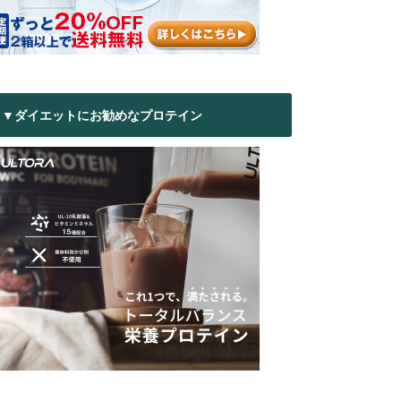
▼ダイエットにお勧めなプロテイン