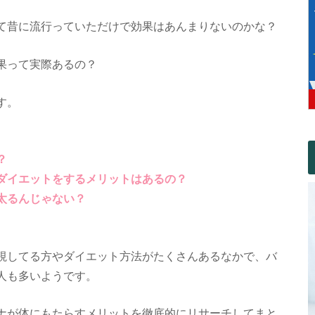
て昔に流行っていただけで効果はあんまりないのかな？
果って実際あるの？
す。
？
ダイエットをするメリットはあるの？
太るんじゃない？
視してる方やダイエット方法がたくさんあるなかで、バ
人も多いようです。
ナが体にもたらすメリットを徹底的にリサーチしてまと