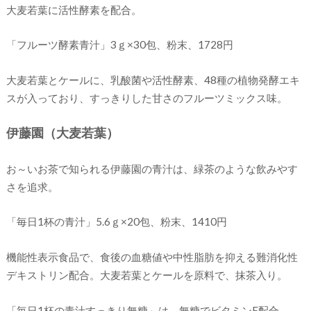
大麦若葉に活性酵素を配合。
「フルーツ酵素青汁」3ｇ×30包、粉末、1728円
大麦若葉とケールに、乳酸菌や活性酵素、48種の植物発酵エキ
スが入っており、すっきりした甘さのフルーツミックス味。
伊藤園（大麦若葉）
お～いお茶で知られる伊藤園の青汁は、緑茶のような飲みやす
さを追求。
「毎日1杯の青汁」5.6ｇ×20包、粉末、1410円
機能性表示食品で、食後の血糖値や中性脂肪を抑える難消化性
デキストリン配合。大麦若葉とケールを原料で、抹茶入り。
「毎日1杯の青汁すっきり無糖」は、無糖でビタミンE配合。