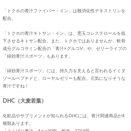
「トクホの青汁ファイバー・イン」は難消化性デキストリンを
配合。
「トクホの青汁キトサン・イン」は、悪玉コレステロールを低
下させるキトサン配合。また、トクホではありませんが、軟骨
成分グルコサミン配合の「青汁×グルコV」や、ゼリーライプの
「緑効青汁スポーツ」もあります。
「緑効青汁スポーツ」には、持久力を支えると言われるイミダ
ゾールペプチドと、ローヤルゼリーも配合。元気になりそうな
青汁ですね！
DHC（大麦若葉）
化粧品やサプリメントが知られるDHCには、青汁関連商品が4
種類あります。
「よくばり青汁」4ｇ×30包、粉末、2754円