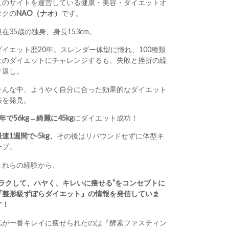
このサイトを運営している健康・美容・ダイエットオ
タクの
NAO（ナオ）
です。
現在35歳の独身、身長153cm。
ダイエット歴20年。スレンダー体型に憧れ、100種類
上のダイエットにチャレンジするも、失敗と挫折の繰
り返し。
そんな中、ようやく自分に合った効果的なダイエット
法を発見。
1年で56kg→綺麗に45kg
にダイエット成功！
最速1週間で-5kg、
その後はリバウンドせずに体型キ
ープ。
これらの経験から、
“ラクして、ハヤく、キレいに痩せる”をコンセプトに
『整形級ずぼらダイエット』の情報を発信していま
す！
私が一番キレイに痩せられたのは『酵素ファスティン