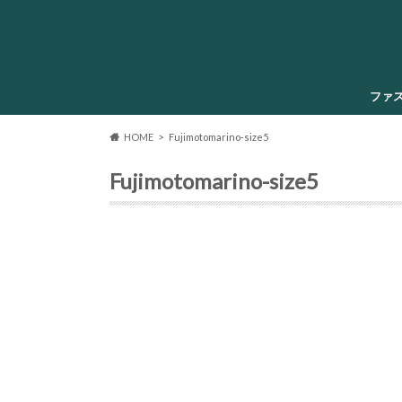
ファ
HOME
Fujimotomarino-size5
Fujimotomarino-size5