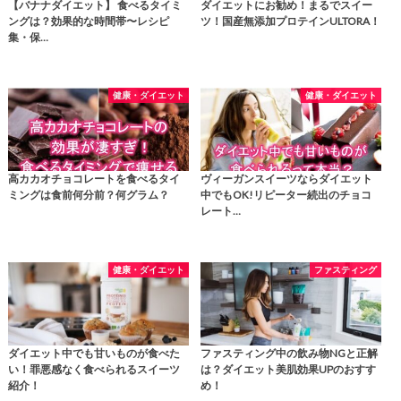
【バナナダイエット】 食べるタイミ
ダイエットにお勧め！まるでスイー
ングは？効果的な時間帯〜レシピ
ツ！国産無添加プロテインULTORA！
集・保…
健康・ダイエット
健康・ダイエット
高カカオチョコレートを食べるタイ
ヴィーガンスイーツならダイエット
ミングは食前何分前？何グラム？
中でもOK!リピーター続出のチョコ
レート…
健康・ダイエット
ファスティング
ダイエット中でも甘いものが食べた
ファスティング中の飲み物NGと正解
い！罪悪感なく食べられるスイーツ
は？ダイエット美肌効果UPのおすす
紹介！
め！