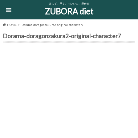
楽して、早く、キレいに、痩せる
ZUBORA diet
HOME
Dorama-doragonzakura2-original-character7
Dorama-doragonzakura2-original-character7