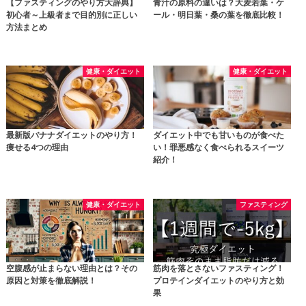
【ファスティングのやり方大辞典】
青汁の原料の違いは？大麦若葉・ケ
初心者～上級者まで目的別に正しい
ール・明日葉・桑の葉を徹底比較！
方法まとめ
健康・ダイエット
健康・ダイエット
最新版バナナダイエットのやり方！
ダイエット中でも甘いものが食べた
痩せる4つの理由
い！罪悪感なく食べられるスイーツ
紹介！
健康・ダイエット
ファスティング
空腹感が止まらない理由とは？その
筋肉を落とさないファスティング！
原因と対策を徹底解説！
プロテインダイエットのやり方と効
果