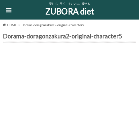
楽して、早く、キレいに、痩せる
ZUBORA diet
HOME
Dorama-doragonzakura2-original-character5
Dorama-doragonzakura2-original-character5