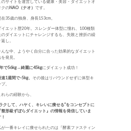
このサイトを運営している健康・美容・ダイエットオ
タクの
NAO（ナオ）
です。
現在35歳の独身、身長153cm。
ダイエット歴20年。スレンダー体型に憧れ、100種類
上のダイエットにチャレンジするも、失敗と挫折の繰
り返し。
そんな中、ようやく自分に合った効果的なダイエット
法を発見。
1年で56kg→綺麗に45kg
にダイエット成功！
最速1週間で-5kg、
その後はリバウンドせずに体型キ
ープ。
これらの経験から、
“ラクして、ハヤく、キレいに痩せる”をコンセプトに
『整形級ずぼらダイエット』の情報を発信していま
す！
私が一番キレイに痩せられたのは『酵素ファスティン