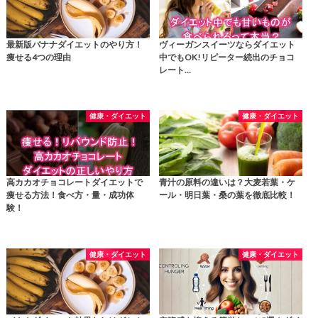
最新版バナナダイエットのやり方！
ヴィーガンスイーツならダイエット
痩せる4つの理由
中でもOK!リピーター続出のチョコ
レート…
健康・ダイエット
健康・ダイエット
高カカオチョコレートダイエットで
青汁の原料の違いは？大麦若葉・ケ
痩せる方法！食べ方・量・成功体
ール・明日葉・桑の葉を徹底比較！
験！
健康・ダイエット
健康・ダイエット