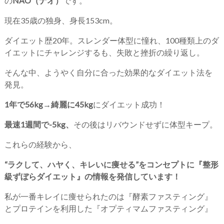
の
NAO（ナオ）
です。
現在35歳の独身、身長153cm。
ダイエット歴20年。スレンダー体型に憧れ、100種類上のダ
イエットにチャレンジするも、失敗と挫折の繰り返し。
そんな中、ようやく自分に合った効果的なダイエット法を
発見。
1年で56kg→綺麗に45kg
にダイエット成功！
最速1週間で-5kg、
その後はリバウンドせずに体型キープ。
これらの経験から、
“ラクして、ハヤく、キレいに痩せる”をコンセプトに『整形
級ずぼらダイエット』の情報を発信しています！
私が一番キレイに痩せられたのは『酵素ファスティング』
とプロテインを利用した『オプティマムファスティング』