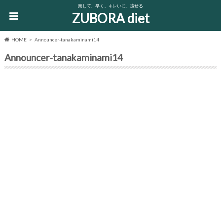
楽して、早く、キレいに、痩せる
ZUBORA diet
HOME
Announcer-tanakaminami14
Announcer-tanakaminami14