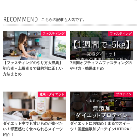
RECOMMEND
こちらの記事も人気です。
ファスティング
ファスティング
【ファスティングのやり方大辞典】
7日間オプティマムファスティングの
初心者～上級者まで目的別に正しい
やり方・効果まとめ
方法まとめ
健康・ダイエット
プロテイン
ダイエット中でも甘いものが食べた
ダイエットにお勧め！まるでスイー
い！罪悪感なく食べられるスイーツ
ツ！国産無添加プロテインULTORA！
紹介！