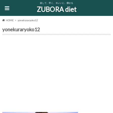
楽して、早く、キレいに、痩せる
ZUBORA diet
HOME
yonekuraryoko12
yonekuraryoko12