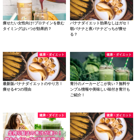
痩せたい女性向け!プロテインを飲む
バナナダイエット効果なしはガセ！
タイミングはいつが効果的？
朝バナナと夜バナナどっちが痩せ
る？
健康・ダイエット
健康・ダイエット
最新版バナナダイエットのやり方！
青汁のメーカーどこが良い？無料サ
痩せる4つの理由
ンプル情報や美味しい味付き青汁も
ご紹介！
健康・ダイエット
健康・ダイエット