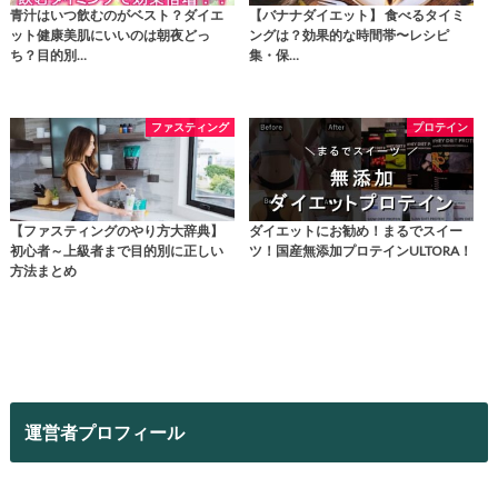
青汁はいつ飲むのがベスト？ダイエ
【バナナダイエット】 食べるタイミ
ット健康美肌にいいのは朝夜どっ
ングは？効果的な時間帯〜レシピ
ち？目的別…
集・保…
ファスティング
プロテイン
【ファスティングのやり方大辞典】
ダイエットにお勧め！まるでスイー
初心者～上級者まで目的別に正しい
ツ！国産無添加プロテインULTORA！
方法まとめ
運営者プロフィール