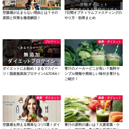
空腹感が止まらない理由とは？その
7日間オプティマムファスティングの
原因と対策を徹底解説！
やり方・効果まとめ
プロテイン
健康・ダイエット
ダイエットにお勧め！まるでスイー
青汁のメーカーどこが良い？無料サ
ツ！国産無添加プロテインULTORA！
ンプル情報や美味しい味付き青汁も
ご紹介！
健康・ダイエット
健康・ダイエット
空腹感を抑える簡単なコツ5選！ダイ
青汁の原料の違いは？大麦若葉・ケ