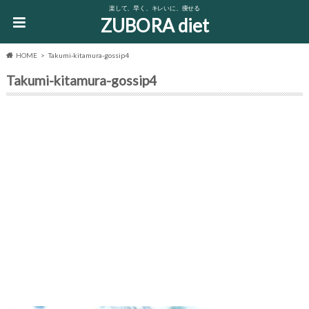
楽して、早く、キレいに、痩せる
ZUBORA diet
HOME
Takumi-kitamura-gossip4
Takumi-kitamura-gossip4