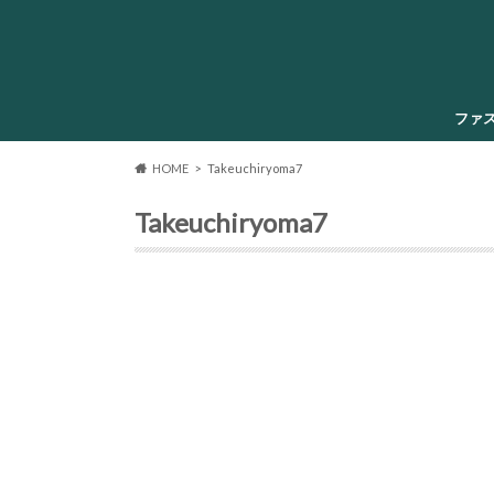
ファ
HOME
Takeuchiryoma7
Takeuchiryoma7