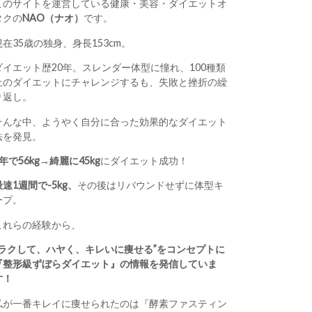
このサイトを運営している健康・美容・ダイエットオ
タクの
NAO（ナオ）
です。
現在35歳の独身、身長153cm。
ダイエット歴20年。スレンダー体型に憧れ、100種類
上のダイエットにチャレンジするも、失敗と挫折の繰
り返し。
そんな中、ようやく自分に合った効果的なダイエット
法を発見。
1年で56kg→綺麗に45kg
にダイエット成功！
最速1週間で-5kg、
その後はリバウンドせずに体型キ
ープ。
これらの経験から、
“ラクして、ハヤく、キレいに痩せる”をコンセプトに
『整形級ずぼらダイエット』の情報を発信していま
す！
私が一番キレイに痩せられたのは『酵素ファスティン