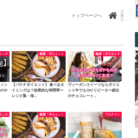
トップページへ
ィング
健康・ダイエット
健康・ダイエット
ィン
【バナナダイエット】 食べるタ
ヴィーガンスイーツならダイエ
のや
イミングは？効果的な時間帯〜
ット中でもOK!リピーター続出
レシピ集・保…
のチョコレート…
エット
健康・ダイエット
プロテイン