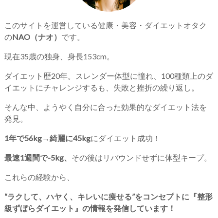
このサイトを運営している健康・美容・ダイエットオタク
の
NAO（ナオ）
です。
現在35歳の独身、身長153cm。
ダイエット歴20年。スレンダー体型に憧れ、100種類上のダ
イエットにチャレンジするも、失敗と挫折の繰り返し。
そんな中、ようやく自分に合った効果的なダイエット法を
発見。
1年で56kg→綺麗に45kg
にダイエット成功！
最速1週間で-5kg、
その後はリバウンドせずに体型キープ。
これらの経験から、
“ラクして、ハヤく、キレいに痩せる”をコンセプトに『整形
級ずぼらダイエット』の情報を発信しています！