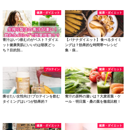
健康・ダイエット
健康・ダイエット
青汁はいつ飲むのがベスト？ダイエ
【バナナダイエット】 食べるタイミ
ット健康美肌にいいのは朝夜どっ
ングは？効果的な時間帯〜レシピ
ち？目的別…
集・保…
プロテイン
健康・ダイエット
痩せたい女性向け!プロテインを飲む
青汁の原料の違いは？大麦若葉・ケ
タイミングはいつが効果的？
ール・明日葉・桑の葉を徹底比較！
健康・ダイエット
健康・ダイエット