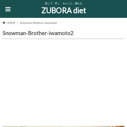
楽して、早く、キレいに、痩せる
ZUBORA diet
HOME
Snowman-Brother-iwamoto2
Snowman-Brother-iwamoto2