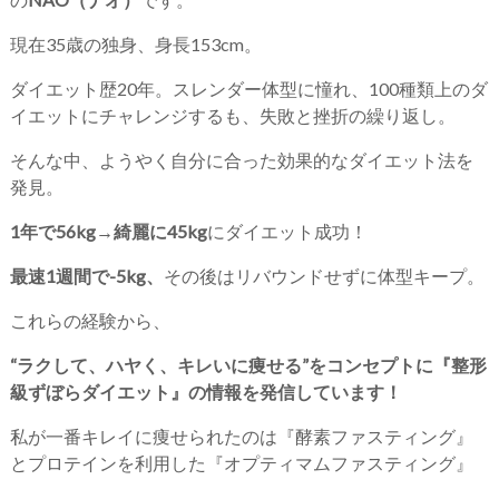
現在35歳の独身、身長153cm。
ダイエット歴20年。スレンダー体型に憧れ、100種類上のダ
イエットにチャレンジするも、失敗と挫折の繰り返し。
そんな中、ようやく自分に合った効果的なダイエット法を
発見。
1年で56kg→綺麗に45kg
にダイエット成功！
最速1週間で-5kg、
その後はリバウンドせずに体型キープ。
これらの経験から、
“ラクして、ハヤく、キレいに痩せる”をコンセプトに『整形
級ずぼらダイエット』の情報を発信しています！
私が一番キレイに痩せられたのは『酵素ファスティング』
とプロテインを利用した『オプティマムファスティング』