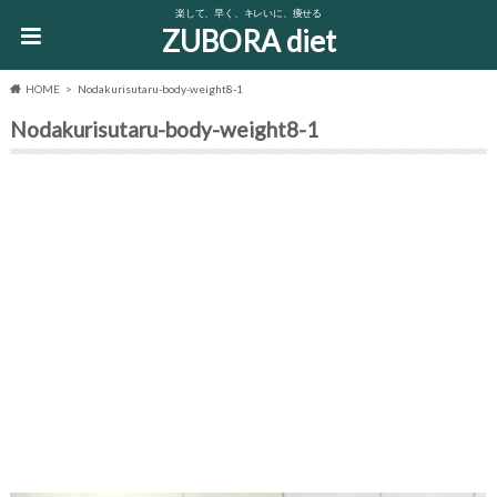
楽して、早く、キレいに、痩せる
ZUBORA diet
HOME
Nodakurisutaru-body-weight8-1
Nodakurisutaru-body-weight8-1