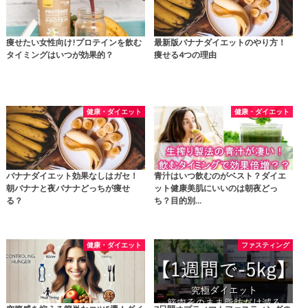
痩せたい女性向け!プロテインを飲む
最新版バナナダイエットのやり方！
タイミングはいつが効果的？
痩せる4つの理由
健康・ダイエット
健康・ダイエット
バナナダイエット効果なしはガセ！
青汁はいつ飲むのがベスト？ダイエ
朝バナナと夜バナナどっちが痩せ
ット健康美肌にいいのは朝夜どっ
る？
ち？目的別…
健康・ダイエット
ファスティング