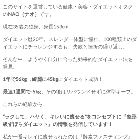
このサイトを運営している健康・美容・ダイエットオタク
の
NAO（ナオ）
です。
現在35歳の独身、身長153cm。
ダイエット歴20年。スレンダー体型に憧れ、100種類上のダ
イエットにチャレンジするも、失敗と挫折の繰り返し。
そんな中、ようやく自分に合った効果的なダイエット法を
発見。
1年で56kg→綺麗に45kg
にダイエット成功！
最速1週間で-5kg、
その後はリバウンドせずに体型キープ。
これらの経験から、
“ラクして、ハヤく、キレいに痩せる”をコンセプトに『整形
級ずぼらダイエット』の情報を発信しています！
私が一番キレイに痩せられたのは『酵素ファスティング』