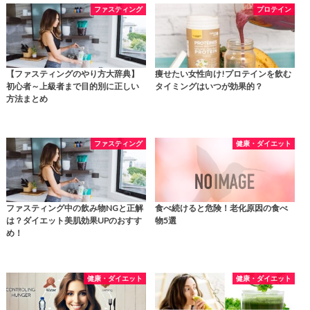
ファスティング
プロテイン
【ファスティングのやり方大辞典】
痩せたい女性向け!プロテインを飲む
初心者～上級者まで目的別に正しい
タイミングはいつが効果的？
方法まとめ
ファスティング
健康・ダイエット
ファスティング中の飲み物NGと正解
食べ続けると危険！老化原因の食べ
は？ダイエット美肌効果UPのおすす
物5選
め！
健康・ダイエット
健康・ダイエット