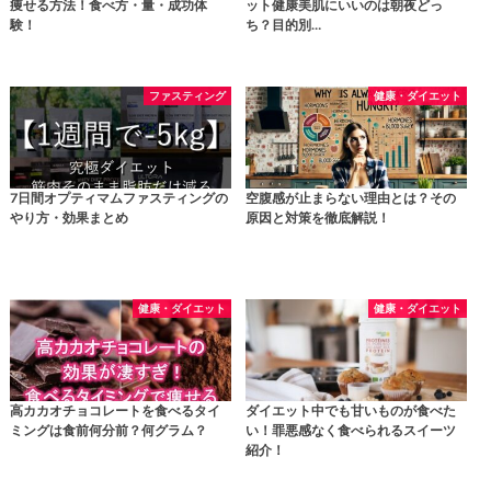
痩せる方法！食べ方・量・成功体
ット健康美肌にいいのは朝夜どっ
験！
ち？目的別…
ファスティング
健康・ダイエット
7日間オプティマムファスティングの
空腹感が止まらない理由とは？その
やり方・効果まとめ
原因と対策を徹底解説！
健康・ダイエット
健康・ダイエット
高カカオチョコレートを食べるタイ
ダイエット中でも甘いものが食べた
ミングは食前何分前？何グラム？
い！罪悪感なく食べられるスイーツ
紹介！