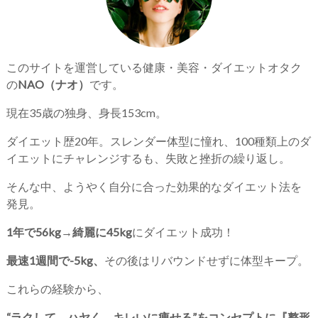
このサイトを運営している健康・美容・ダイエットオタク
の
NAO（ナオ）
です。
現在35歳の独身、身長153cm。
ダイエット歴20年。スレンダー体型に憧れ、100種類上のダ
イエットにチャレンジするも、失敗と挫折の繰り返し。
そんな中、ようやく自分に合った効果的なダイエット法を
発見。
1年で56kg→綺麗に45kg
にダイエット成功！
最速1週間で-5kg、
その後はリバウンドせずに体型キープ。
これらの経験から、
“ラクして、ハヤく、キレいに痩せる”をコンセプトに『整形