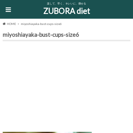
楽して、早く、キレいに、痩せる
ZUBORA diet
HOME
miyoshiayaka-bust-cups-size6
miyoshiayaka-bust-cups-size6