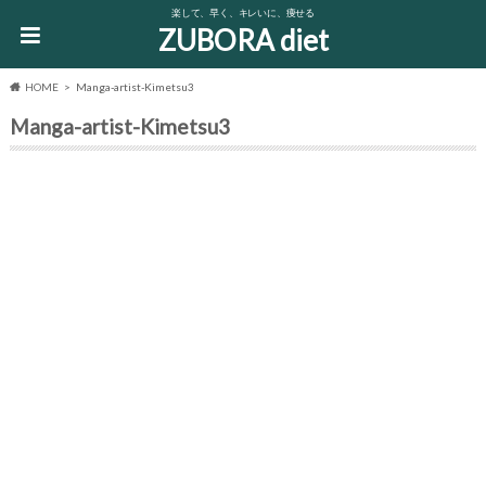
楽して、早く、キレいに、痩せる
ZUBORA diet
HOME
Manga-artist-Kimetsu3
Manga-artist-Kimetsu3