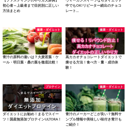
【ファスティングのやり方大辞典】
ヴィーガンスイーツならダイエット
初心者～上級者まで目的別に正しい
中でもOK!リピーター続出のチョコ
方法まとめ
レート…
健康・ダイエット
健康・ダイエット
青汁の原料の違いは？大麦若葉・ケ
高カカオチョコレートダイエットで
ール・明日葉・桑の葉を徹底比較！
痩せる方法！食べ方・量・成功体
験！
プロテイン
健康・ダイエット
ダイエットにお勧め！まるでスイー
青汁のメーカーどこが良い？無料サ
ツ！国産無添加プロテインULTORA！
ンプル情報や美味しい味付き青汁も
ご紹介！