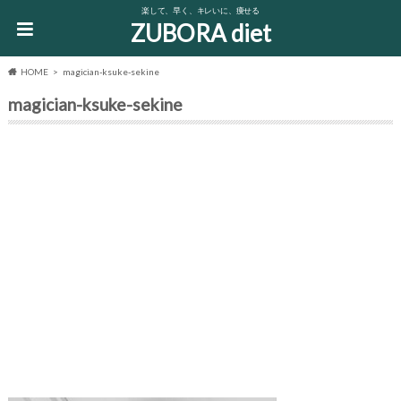
楽して、早く、キレいに、痩せる
ZUBORA diet
HOME
magician-ksuke-sekine
magician-ksuke-sekine