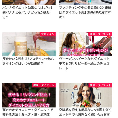
バナナダイエット効果なしはガセ！
ファスティング中の飲み物NGと正解
朝バナナと夜バナナどっちが痩せ
は？ダイエット美肌効果UPのおすす
る？
め！
プロテイン
健康・ダイエット
痩せたい女性向け!プロテインを飲む
ヴィーガンスイーツならダイエット
タイミングはいつが効果的？
中でもOK!リピーター続出のチョコ
レート…
健康・ダイエット
健康・ダイエット
高カカオチョコレートダイエットで
空腹感を抑える簡単なコツ5選！ダイ
痩せる方法！食べ方・量・成功体
エット中でも無理なく続けられる方