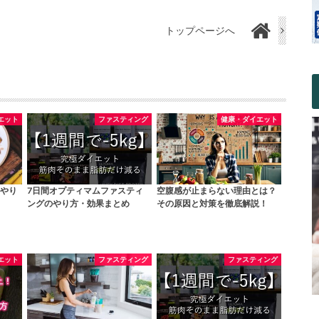
トップページへ
エット
ファスティング
健康・ダイエット
やり
7日間オプティマムファスティ
空腹感が止まらない理由とは？
ングのやり方・効果まとめ
その原因と対策を徹底解説！
エット
ファスティング
ファスティング