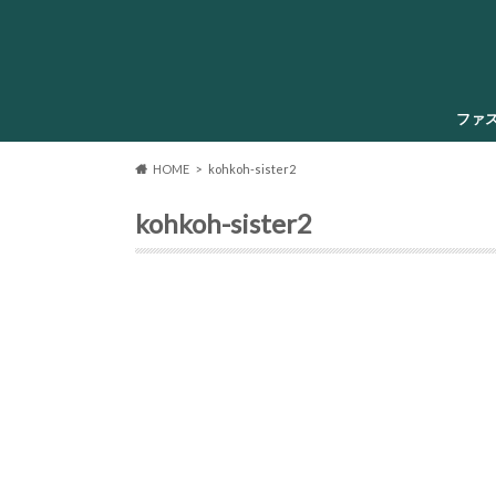
ファ
HOME
kohkoh-sister2
kohkoh-sister2