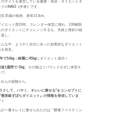
このサイトを運営している健康・美容・ダイエットオ
タクの
NAO（ナオ）
です。
現在35歳の独身、身長153cm。
ダイエット歴20年。スレンダー体型に憧れ、100種類
上のダイエットにチャレンジするも、失敗と挫折の繰
り返し。
そんな中、ようやく自分に合った効果的なダイエット
法を発見。
1年で56kg→綺麗に45kg
にダイエット成功！
最速1週間で-5kg、
その後はリバウンドせずに体型キ
ープ。
これらの経験から、
“ラクして、ハヤく、キレいに痩せる”をコンセプトに
『整形級ずぼらダイエット』の情報を発信していま
す！
私が一番キレイに痩せられたのは『酵素ファスティン