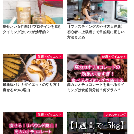
痩せたい女性向け!プロテインを飲む
【ファスティングのやり方大辞典】
タイミングはいつが効果的？
初心者～上級者まで目的別に正しい
方法まとめ
健康・ダイエット
健康・ダイエット
最新版バナナダイエットのやり方！
高カカオチョコレートを食べるタイ
痩せる4つの理由
ミングは食前何分前？何グラム？
健康・ダイエット
ファスティング