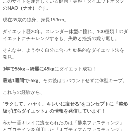
このサイトを運営している健康・美容・ダイエットオタク
の
NAO（ナオ）
です。
現在35歳の独身、身長153cm。
ダイエット歴20年。スレンダー体型に憧れ、100種類上のダ
イエットにチャレンジするも、失敗と挫折の繰り返し。
そんな中、ようやく自分に合った効果的なダイエット法を
発見。
1年で56kg→綺麗に45kg
にダイエット成功！
最速1週間で-5kg、
その後はリバウンドせずに体型キープ。
これらの経験から、
“ラクして、ハヤく、キレいに痩せる”をコンセプトに『整形
級ずぼらダイエット』の情報を発信しています！
私が一番キレイに痩せられたのは『酵素ファスティング』
とプロテインを利用した『オプティマムファスティング』