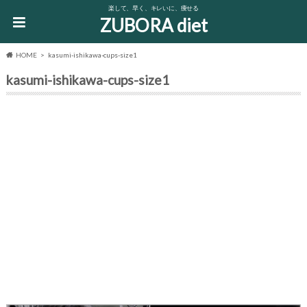
楽して、早く、キレいに、痩せる
ZUBORA diet
HOME
kasumi-ishikawa-cups-size1
kasumi-ishikawa-cups-size1