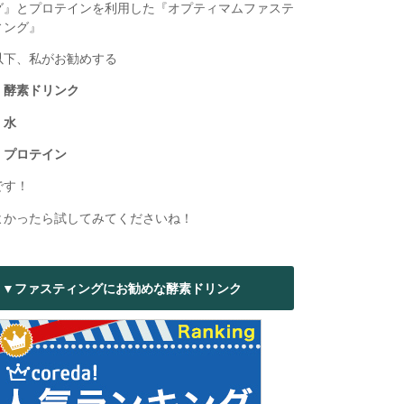
グ』とプロテインを利用した『オプティマムファステ
ィング』
以下、私がお勧めする
・酵素ドリンク
・水
・プロテイン
です！
よかったら試してみてくださいね！
▼ファスティングにお勧めな酵素ドリンク