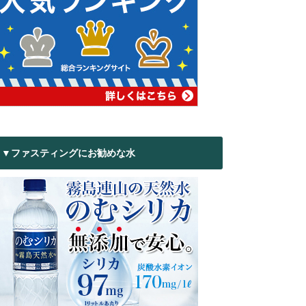
▼ファスティングにお勧めな水