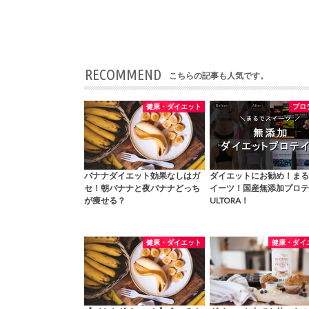
RECOMMEND
こちらの記事も人気です。
健康・ダイエット
プロ
バナナダイエット効果なしはガ
ダイエットにお勧め！まる
セ！朝バナナと夜バナナどっち
イーツ！国産無添加プロテ
が痩せる？
ULTORA！
健康・ダイエット
健康・ダイ