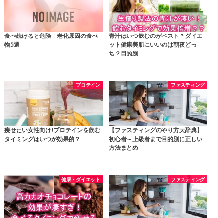
食べ続けると危険！老化原因の食べ
青汁はいつ飲むのがベスト？ダイエ
物5選
ット健康美肌にいいのは朝夜どっ
ち？目的別…
プロテイン
ファスティング
痩せたい女性向け!プロテインを飲む
【ファスティングのやり方大辞典】
タイミングはいつが効果的？
初心者～上級者まで目的別に正しい
方法まとめ
健康・ダイエット
ファスティング