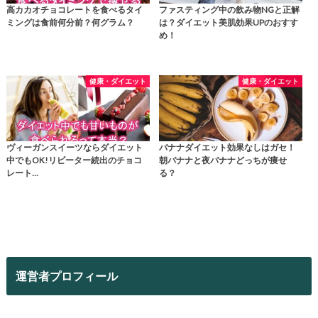
高カカオチョコレートを食べるタイ
ファスティング中の飲み物NGと正解
ミングは食前何分前？何グラム？
は？ダイエット美肌効果UPのおすす
め！
健康・ダイエット
健康・ダイエット
ヴィーガンスイーツならダイエット
バナナダイエット効果なしはガセ！
中でもOK!リピーター続出のチョコ
朝バナナと夜バナナどっちが痩せ
レート…
る？
運営者プロフィール