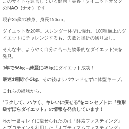
このサイトを運営している健康・美容・ダイエットオタク
の
NAO（ナオ）
です。
現在35歳の独身、身長153cm。
ダイエット歴20年。スレンダー体型に憧れ、100種類上のダ
イエットにチャレンジするも、失敗と挫折の繰り返し。
そんな中、ようやく自分に合った効果的なダイエット法を
発見。
1年で56kg→綺麗に45kg
にダイエット成功！
最速1週間で-5kg、
その後はリバウンドせずに体型キープ。
これらの経験から、
“ラクして、ハヤく、キレいに痩せる”をコンセプトに『整形
級ずぼらダイエット』の情報を発信しています！
私が一番キレイに痩せられたのは『酵素ファスティング』
とプロテインを利用した『オプティマムファスティング』