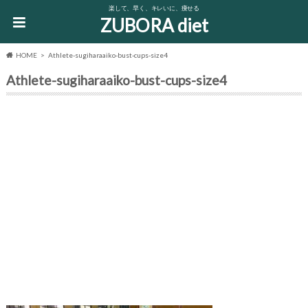
楽して、早く、キレいに、痩せる
ZUBORA diet
HOME
Athlete-sugiharaaiko-bust-cups-size4
Athlete-sugiharaaiko-bust-cups-size4