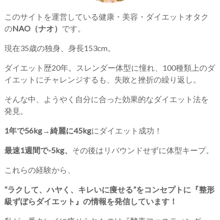
このサイトを運営している健康・美容・ダイエットオタク
の
NAO（ナオ）
です。
現在35歳の独身、身長153cm。
ダイエット歴20年。スレンダー体型に憧れ、100種類上のダ
イエットにチャレンジするも、失敗と挫折の繰り返し。
そんな中、ようやく自分に合った効果的なダイエット法を
発見。
1年で56kg→綺麗に45kg
にダイエット成功！
最速1週間で-5kg、
その後はリバウンドせずに体型キープ。
これらの経験から、
“ラクして、ハヤく、キレいに痩せる”をコンセプトに『整形
級ずぼらダイエット』の情報を発信しています！