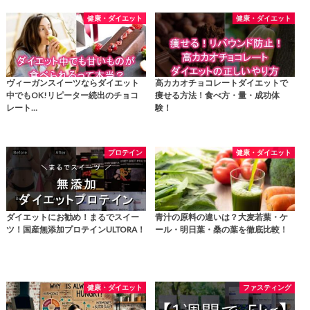
健康・ダイエット
健康・ダイエット
ヴィーガンスイーツならダイエット
高カカオチョコレートダイエットで
中でもOK!リピーター続出のチョコ
痩せる方法！食べ方・量・成功体
レート…
験！
プロテイン
健康・ダイエット
ダイエットにお勧め！まるでスイー
青汁の原料の違いは？大麦若葉・ケ
ツ！国産無添加プロテインULTORA！
ール・明日葉・桑の葉を徹底比較！
健康・ダイエット
ファスティング