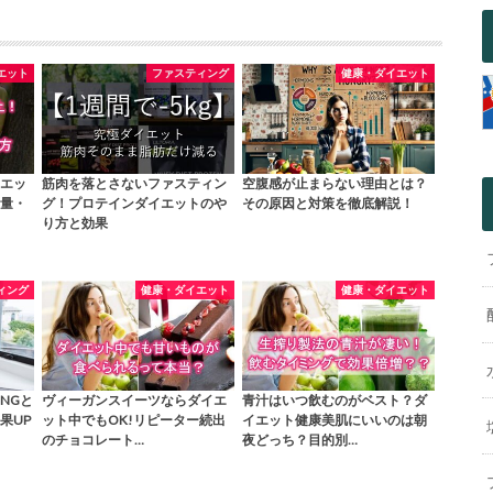
エット
ファスティング
健康・ダイエット
エッ
筋肉を落とさないファスティン
空腹感が止まらない理由とは？
量・
グ！プロテインダイエットのや
その原因と対策を徹底解説！
り方と効果
ィング
健康・ダイエット
健康・ダイエット
NGと
ヴィーガンスイーツならダイエ
青汁はいつ飲むのがベスト？ダ
果UP
ット中でもOK!リピーター続出
イエット健康美肌にいいのは朝
のチョコレート…
夜どっち？目的別…