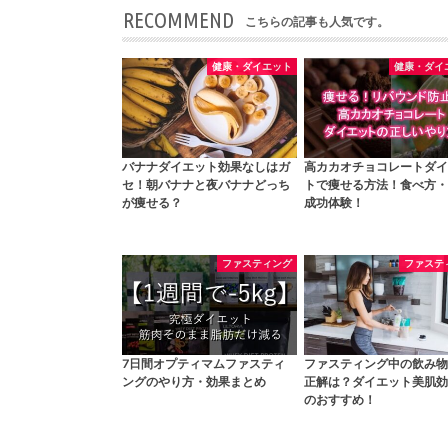
RECOMMEND
こちらの記事も人気です。
健康・ダイエット
健康・ダイ
バナナダイエット効果なしはガ
高カカオチョコレートダイ
セ！朝バナナと夜バナナどっち
トで痩せる方法！食べ方・
が痩せる？
成功体験！
ファスティング
ファステ
7日間オプティマムファスティ
ファスティング中の飲み物
ングのやり方・効果まとめ
正解は？ダイエット美肌効
のおすすめ！