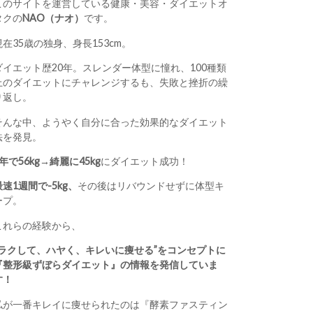
このサイトを運営している健康・美容・ダイエットオ
タクの
NAO（ナオ）
です。
現在35歳の独身、身長153cm。
ダイエット歴20年。スレンダー体型に憧れ、100種類
上のダイエットにチャレンジするも、失敗と挫折の繰
り返し。
そんな中、ようやく自分に合った効果的なダイエット
法を発見。
1年で56kg→綺麗に45kg
にダイエット成功！
最速1週間で-5kg、
その後はリバウンドせずに体型キ
ープ。
これらの経験から、
“ラクして、ハヤく、キレいに痩せる”をコンセプトに
『整形級ずぼらダイエット』の情報を発信していま
す！
私が一番キレイに痩せられたのは『酵素ファスティン