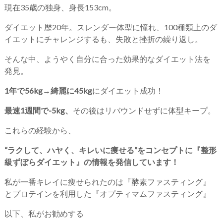
現在35歳の独身、身長153cm。
ダイエット歴20年。スレンダー体型に憧れ、100種類上のダ
イエットにチャレンジするも、失敗と挫折の繰り返し。
そんな中、ようやく自分に合った効果的なダイエット法を
発見。
1年で56kg→綺麗に45kg
にダイエット成功！
最速1週間で-5kg、
その後はリバウンドせずに体型キープ。
これらの経験から、
“ラクして、ハヤく、キレいに痩せる”をコンセプトに『整形
級ずぼらダイエット』の情報を発信しています！
私が一番キレイに痩せられたのは『酵素ファスティング』
とプロテインを利用した『オプティマムファスティング』
以下、私がお勧めする