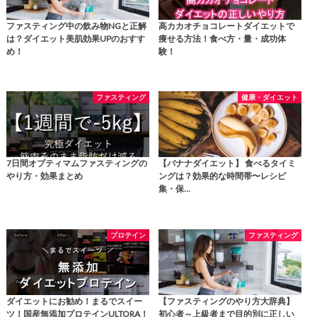
ファスティング中の飲み物NGと正解
高カカオチョコレートダイエットで
は？ダイエット美肌効果UPのおすす
痩せる方法！食べ方・量・成功体
め！
験！
ファスティング
健康・ダイエット
7日間オプティマムファスティングの
【バナナダイエット】 食べるタイミ
やり方・効果まとめ
ングは？効果的な時間帯〜レシピ
集・保…
プロテイン
ファスティング
ダイエットにお勧め！まるでスイー
【ファスティングのやり方大辞典】
ツ！国産無添加プロテインULTORA！
初心者～上級者まで目的別に正しい