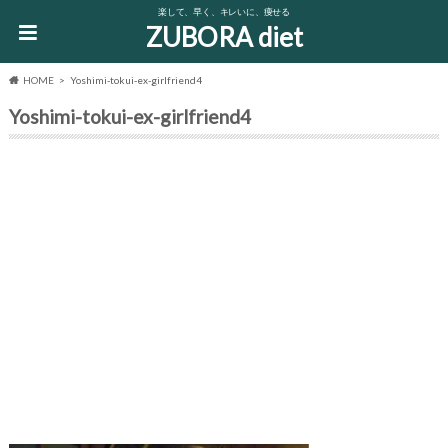
楽して、早く、キレいに、痩せる
ZUBORA diet
HOME
Yoshimi-tokui-ex-girlfriend4
Yoshimi-tokui-ex-girlfriend4