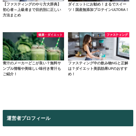
【ファスティングのやり方大辞典】
ダイエットにお勧め！まるでスイー
初心者～上級者まで目的別に正しい
ツ！国産無添加プロテインULTORA！
方法まとめ
健康・ダイエット
ファスティング
青汁のメーカーどこが良い？無料サ
ファスティング中の飲み物NGと正解
ンプル情報や美味しい味付き青汁も
は？ダイエット美肌効果UPのおすす
ご紹介！
め！
運営者プロフィール