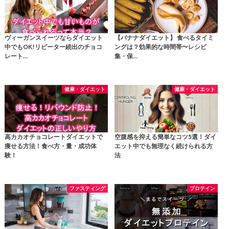
ヴィーガンスイーツならダイエット
【バナナダイエット】 食べるタイミ
中でもOK!リピーター続出のチョコ
ングは？効果的な時間帯〜レシピ
レート…
集・保…
健康・ダイエット
健康・ダイエット
高カカオチョコレートダイエットで
空腹感を抑える簡単なコツ5選！ダイ
痩せる方法！食べ方・量・成功体
エット中でも無理なく続けられる方
験！
法
ファスティング
プロテイン