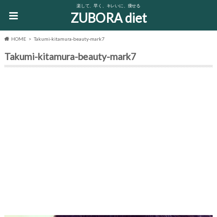
楽して、早く、キレいに、痩せる
ZUBORA diet
HOME
Takumi-kitamura-beauty-mark7
Takumi-kitamura-beauty-mark7