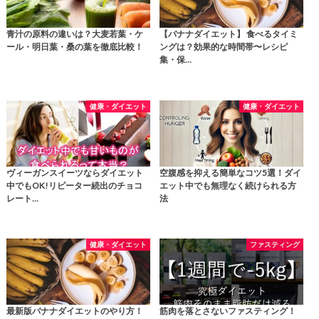
青汁の原料の違いは？大麦若葉・ケ
【バナナダイエット】 食べるタイミ
ール・明日葉・桑の葉を徹底比較！
ングは？効果的な時間帯〜レシピ
集・保…
健康・ダイエット
健康・ダイエット
ヴィーガンスイーツならダイエット
空腹感を抑える簡単なコツ5選！ダイ
中でもOK!リピーター続出のチョコ
エット中でも無理なく続けられる方
レート…
法
健康・ダイエット
ファスティング
最新版バナナダイエットのやり方！
筋肉を落とさないファスティング！