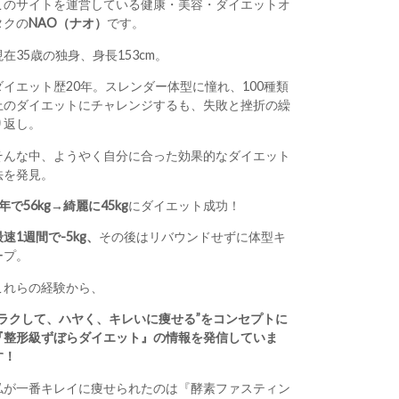
このサイトを運営している健康・美容・ダイエットオ
タクの
NAO（ナオ）
です。
現在35歳の独身、身長153cm。
ダイエット歴20年。スレンダー体型に憧れ、100種類
上のダイエットにチャレンジするも、失敗と挫折の繰
り返し。
そんな中、ようやく自分に合った効果的なダイエット
法を発見。
1年で56kg→綺麗に45kg
にダイエット成功！
最速1週間で-5kg、
その後はリバウンドせずに体型キ
ープ。
これらの経験から、
“ラクして、ハヤく、キレいに痩せる”をコンセプトに
『整形級ずぼらダイエット』の情報を発信していま
す！
私が一番キレイに痩せられたのは『酵素ファスティン