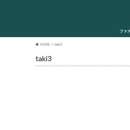
ファ
HOME
taki3
taki3