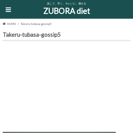
楽して、早く、キレいに、痩せる
ZUBORA diet
HOME
Takeru-tubasa-gossip5
Takeru-tubasa-gossip5