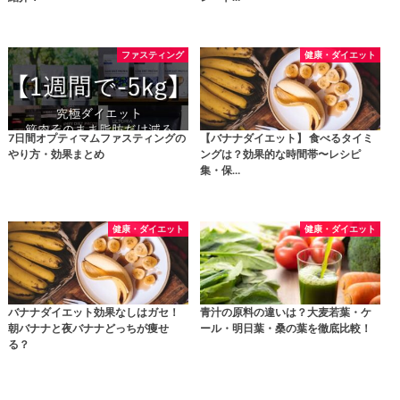
ファスティング
健康・ダイエット
7日間オプティマムファスティングの
【バナナダイエット】 食べるタイミ
やり方・効果まとめ
ングは？効果的な時間帯〜レシピ
集・保…
健康・ダイエット
健康・ダイエット
バナナダイエット効果なしはガセ！
青汁の原料の違いは？大麦若葉・ケ
朝バナナと夜バナナどっちが痩せ
ール・明日葉・桑の葉を徹底比較！
る？