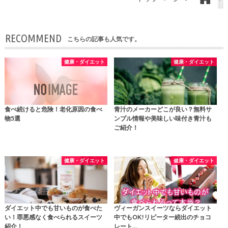
RECOMMEND
こちらの記事も人気です。
健康・ダイエット
健康・ダイエット
食べ続けると危険！老化原因の食べ
青汁のメーカーどこが良い？無料サ
物5選
ンプル情報や美味しい味付き青汁も
ご紹介！
健康・ダイエット
健康・ダイエット
ダイエット中でも甘いものが食べた
ヴィーガンスイーツならダイエット
い！罪悪感なく食べられるスイーツ
中でもOK!リピーター続出のチョコ
紹介！
レート…