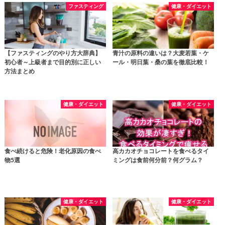
ファスティング
健康・ダイエット
【ファスティングのやり方大辞典】
青汁の原料の違いは？大麦若葉・ケ
初心者～上級者まで目的別に正しい
ール・明日葉・桑の葉を徹底比較！
方法まとめ
健康・ダイエット
健康・ダイエット
食べ続けると危険！老化原因の食べ
高カカオチョコレートを食べるタイ
物5選
ミングは食前何分前？何グラム？
健康・ダイエット
健康・ダイエット