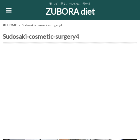
楽して、早く、キレいに、痩せる
ZUBORA diet
HOME
Sudosaki-cosmetic-surgery4
Sudosaki-cosmetic-surgery4