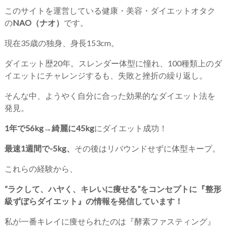
このサイトを運営している健康・美容・ダイエットオタク
の
NAO（ナオ）
です。
現在35歳の独身、身長153cm。
ダイエット歴20年。スレンダー体型に憧れ、100種類上のダ
イエットにチャレンジするも、失敗と挫折の繰り返し。
そんな中、ようやく自分に合った効果的なダイエット法を
発見。
1年で56kg→綺麗に45kg
にダイエット成功！
最速1週間で-5kg、
その後はリバウンドせずに体型キープ。
これらの経験から、
“ラクして、ハヤく、キレいに痩せる”をコンセプトに『整形
級ずぼらダイエット』の情報を発信しています！
私が一番キレイに痩せられたのは『酵素ファスティング』