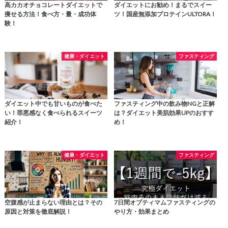
高カカオチョコレートダイエットで
ダイエットにお勧め！まるでスイー
痩せる方法！食べ方・量・成功体
ツ！国産無添加プロテインULTORA！
験！
健康・ダイエット
ファスティング
ダイエット中でも甘いものが食べた
ファスティング中の飲み物NGと正解
い！罪悪感なく食べられるスイーツ
は？ダイエット美肌効果UPのおすす
紹介！
め！
健康・ダイエット
ファスティング
空腹感が止まらない理由とは？その
7日間オプティマムファスティングの
原因と対策を徹底解説！
やり方・効果まとめ