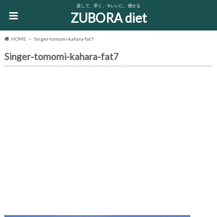
楽して、早く、キレいに、痩せる
ZUBORA diet
HOME
Singer-tomomi-kahara-fat7
Singer-tomomi-kahara-fat7