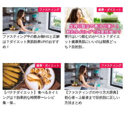
ファスティング
健康・ダイエット
ファスティング中の飲み物NGと正解
青汁はいつ飲むのがベスト？ダイエ
は？ダイエット美肌効果UPのおすす
ット健康美肌にいいのは朝夜どっ
め！
ち？目的別…
健康・ダイエット
ファスティング
【バナナダイエット】 食べるタイミ
【ファスティングのやり方大辞典】
ングは？効果的な時間帯〜レシピ
初心者～上級者まで目的別に正しい
集・保…
方法まとめ