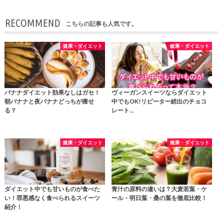
RECOMMEND
こちらの記事も人気です。
健康・ダイエット
健康・ダイエット
バナナダイエット効果なしはガセ！
ヴィーガンスイーツならダイエット
朝バナナと夜バナナどっちが痩せ
中でもOK!リピーター続出のチョコ
る？
レート…
健康・ダイエット
健康・ダイエット
ダイエット中でも甘いものが食べた
青汁の原料の違いは？大麦若葉・ケ
い！罪悪感なく食べられるスイーツ
ール・明日葉・桑の葉を徹底比較！
紹介！