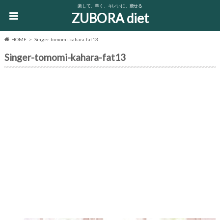
楽して、早く、キレいに、痩せる
ZUBORA diet
HOME
Singer-tomomi-kahara-fat13
Singer-tomomi-kahara-fat13