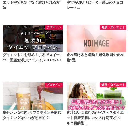
エット中でも無理なく続けられる方
中でもOK!リピーター続出のチョコ
法
レート…
プロテイン
健康・ダイエット
ダイエットにお勧め！まるでスイー
食べ続けると危険！老化原因の食べ
ツ！国産無添加プロテインULTORA！
物5選
プロテイン
健康・ダイエット
痩せたい女性向け!プロテインを飲む
青汁はいつ飲むのがベスト？ダイエ
タイミングはいつが効果的？
ット健康美肌にいいのは朝夜どっ
ち？目的別…