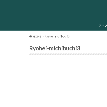
ファ
HOME
Ryohei-michibuchi3
Ryohei-michibuchi3