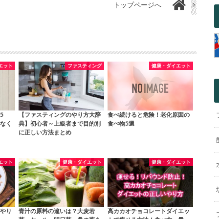
トップページへ
エット
ファスティング
健康・ダイエット
5
【ファスティングのやり方大辞
食べ続けると危険！老化原因の
なく
典】初心者～上級者まで目的別
食べ物5選
に正しい方法まとめ
エット
健康・ダイエット
健康・ダイエット
やり
青汁の原料の違いは？大麦若
高カカオチョコレートダイエッ