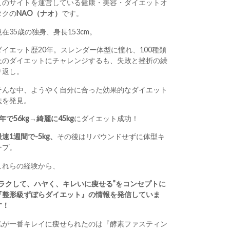
このサイトを運営している健康・美容・ダイエットオ
タクの
NAO（ナオ）
です。
現在35歳の独身、身長153cm。
ダイエット歴20年。スレンダー体型に憧れ、100種類
上のダイエットにチャレンジするも、失敗と挫折の繰
り返し。
そんな中、ようやく自分に合った効果的なダイエット
法を発見。
1年で56kg→綺麗に45kg
にダイエット成功！
最速1週間で-5kg、
その後はリバウンドせずに体型キ
ープ。
これらの経験から、
“ラクして、ハヤく、キレいに痩せる”をコンセプトに
『整形級ずぼらダイエット』の情報を発信していま
す！
私が一番キレイに痩せられたのは『酵素ファスティン