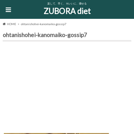
楽して、早く、キレいに、痩せる
ZUBORA diet
HOME
ohtanishohei-kanomaiko-gossip7
ohtanishohei-kanomaiko-gossip7