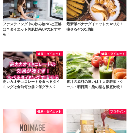
ファスティング中の飲み物NGと正解
最新版バナナダイエットのやり方！
は？ダイエット美肌効果UPのおすす
痩せる4つの理由
め！
健康・ダイエット
健康・ダイエット
高カカオチョコレートを食べるタイ
青汁の原料の違いは？大麦若葉・ケ
ミングは食前何分前？何グラム？
ール・明日葉・桑の葉を徹底比較！
健康・ダイエット
プロテイン