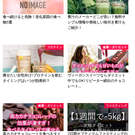
食べ続けると危険！老化原因の食べ
青汁のメーカーどこが良い？無料サ
物5選
ンプル情報や美味しい味付き青汁も
ご紹介！
プロテイン
健康・ダイエット
痩せたい女性向け!プロテインを飲む
ヴィーガンスイーツならダイエット
タイミングはいつが効果的？
中でもOK!リピーター続出のチョコ
レート…
健康・ダイエット
ファスティング
高カカオチョコレートを食べるタイ
7日間オプティマムファスティングの