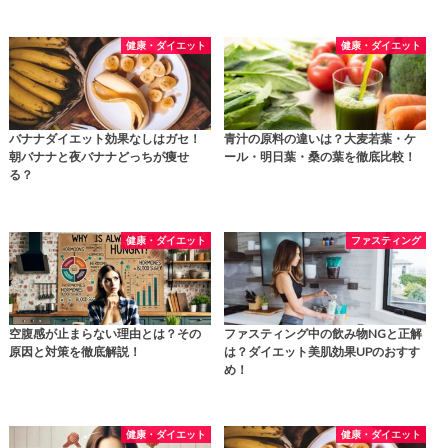
健康・ダイエット
健康・ダイエット
バナナダイエット効果なしはガセ！
青汁の原料の違いは？大麦若葉・ケ
朝バナナと夜バナナどっちが痩せ
ール・明日葉・桑の葉を徹底比較！
る？
健康・ダイエット
ファスティング
空腹感が止まらない理由とは？その
ファスティング中の飲み物NGと正解
原因と対策を徹底解説！
は？ダイエット美肌効果UPのおすす
め！
健康・ダイエット
健康・ダイエット