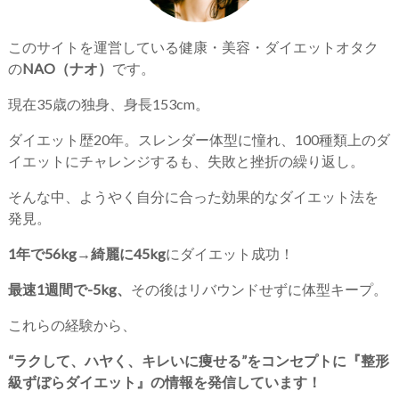
このサイトを運営している健康・美容・ダイエットオタク
の
NAO（ナオ）
です。
現在35歳の独身、身長153cm。
ダイエット歴20年。スレンダー体型に憧れ、100種類上のダ
イエットにチャレンジするも、失敗と挫折の繰り返し。
そんな中、ようやく自分に合った効果的なダイエット法を
発見。
1年で56kg→綺麗に45kg
にダイエット成功！
最速1週間で-5kg、
その後はリバウンドせずに体型キープ。
これらの経験から、
“ラクして、ハヤく、キレいに痩せる”をコンセプトに『整形
級ずぼらダイエット』の情報を発信しています！