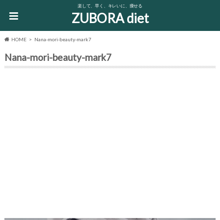
楽して、早く、キレいに、痩せる
ZUBORA diet
HOME
Nana-mori-beauty-mark7
Nana-mori-beauty-mark7