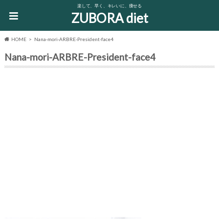
楽して、早く、キレいに、痩せる
ZUBORA diet
HOME
Nana-mori-ARBRE-President-face4
Nana-mori-ARBRE-President-face4