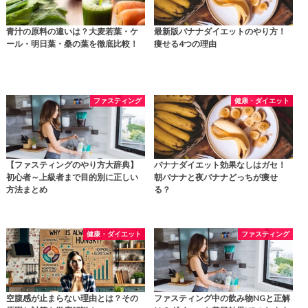
青汁の原料の違いは？大麦若葉・ケ
最新版バナナダイエットのやり方！
ール・明日葉・桑の葉を徹底比較！
痩せる4つの理由
ファスティング
健康・ダイエット
【ファスティングのやり方大辞典】
バナナダイエット効果なしはガセ！
初心者～上級者まで目的別に正しい
朝バナナと夜バナナどっちが痩せ
方法まとめ
る？
健康・ダイエット
ファスティング
空腹感が止まらない理由とは？その
ファスティング中の飲み物NGと正解