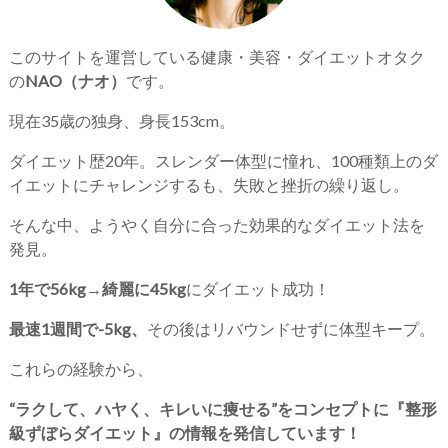
このサイトを運営している健康・美容・ダイエットオタク
の
NAO（ナオ）
です。
現在35歳の独身、身長153cm。
ダイエット歴20年。スレンダー体型に憧れ、100種類上のダ
イエットにチャレンジするも、失敗と挫折の繰り返し。
そんな中、ようやく自分に合った効果的なダイエット法を
発見。
1年で56kg→綺麗に45kg
にダイエット成功！
最速1週間で-5kg、
その後はリバウンドせずに体型キープ。
これらの経験から、
“ラクして、ハヤく、キレいに痩せる”をコンセプトに『整形
級ずぼらダイエット』の情報を発信しています！