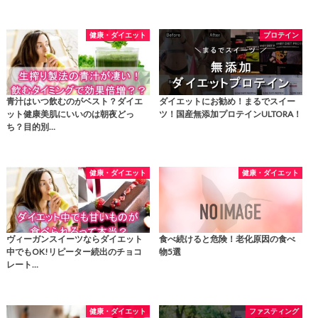
健康・ダイエット
プロテイン
青汁はいつ飲むのがベスト？ダイエ
ダイエットにお勧め！まるでスイー
ット健康美肌にいいのは朝夜どっ
ツ！国産無添加プロテインULTORA！
ち？目的別…
健康・ダイエット
健康・ダイエット
ヴィーガンスイーツならダイエット
食べ続けると危険！老化原因の食べ
中でもOK!リピーター続出のチョコ
物5選
レート…
健康・ダイエット
ファスティング