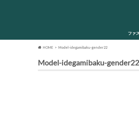
ファ
HOME
Model-idegamibaku-gender22
Model-idegamibaku-gender2