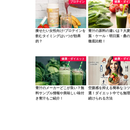
プロテイン
健康・ダイ
痩せたい女性向け!プロテインを
青汁の原料の違いは？大麦
飲むタイミングはいつが効果
葉・ケール・明日葉・桑の
的？
徹底比較！
健康・ダイエット
健康・ダイ
青汁のメーカーどこが良い？無
空腹感を抑える簡単なコツ
料サンプル情報や美味しい味付
選！ダイエット中でも無理
き青汁もご紹介！
続けられる方法