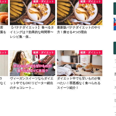
エット
健康・ダイエット
健康・ダイエット
若
【バナナダイエット】 食べるタ
最新版バナナダイエットのやり
葉を
イミングは？効果的な時間帯〜
方！痩せる4つの理由
レシピ集・保…
エット
健康・ダイエット
健康・ダイエット
5
ヴィーガンスイーツならダイエ
ダイエット中でも甘いものが食
なく
ット中でもOK!リピーター続出
べたい！罪悪感なく食べられる
のチョコレート…
スイーツ紹介！