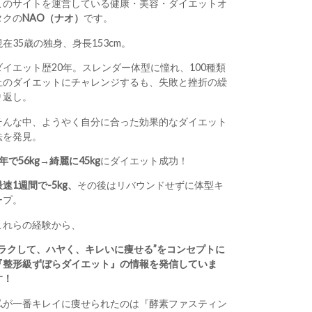
このサイトを運営している健康・美容・ダイエットオ
タクの
NAO（ナオ）
です。
現在35歳の独身、身長153cm。
ダイエット歴20年。スレンダー体型に憧れ、100種類
上のダイエットにチャレンジするも、失敗と挫折の繰
り返し。
そんな中、ようやく自分に合った効果的なダイエット
法を発見。
1年で56kg→綺麗に45kg
にダイエット成功！
最速1週間で-5kg、
その後はリバウンドせずに体型キ
ープ。
これらの経験から、
“ラクして、ハヤく、キレいに痩せる”をコンセプトに
『整形級ずぼらダイエット』の情報を発信していま
す！
私が一番キレイに痩せられたのは『酵素ファスティン