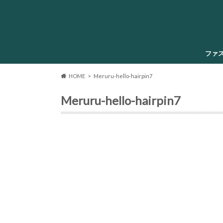
ファ
HOME
Meruru-hello-hairpin7
Meruru-hello-hairpin7