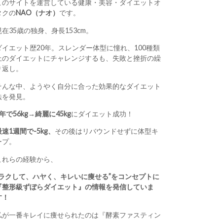
このサイトを運営している健康・美容・ダイエットオ
タクの
NAO（ナオ）
です。
現在35歳の独身、身長153cm。
ダイエット歴20年。スレンダー体型に憧れ、100種類
上のダイエットにチャレンジするも、失敗と挫折の繰
り返し。
そんな中、ようやく自分に合った効果的なダイエット
法を発見。
1年で56kg→綺麗に45kg
にダイエット成功！
最速1週間で-5kg、
その後はリバウンドせずに体型キ
ープ。
これらの経験から、
“ラクして、ハヤく、キレいに痩せる”をコンセプトに
『整形級ずぼらダイエット』の情報を発信していま
す！
私が一番キレイに痩せられたのは『酵素ファスティン