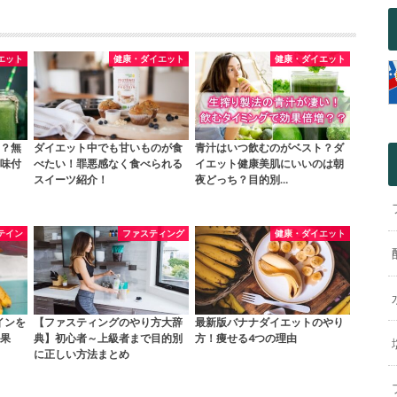
エット
健康・ダイエット
健康・ダイエット
？無
ダイエット中でも甘いものが食
青汁はいつ飲むのがベスト？ダ
味付
べたい！罪悪感なく食べられる
イエット健康美肌にいいのは朝
スイーツ紹介！
夜どっち？目的別…
テイン
ファスティング
健康・ダイエット
インを
【ファスティングのやり方大辞
最新版バナナダイエットのやり
果
典】初心者～上級者まで目的別
方！痩せる4つの理由
に正しい方法まとめ