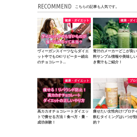
RECOMMEND
こちらの記事も人気です。
健康・ダイエット
健康・ダイ
ヴィーガンスイーツならダイエ
青汁のメーカーどこが良い
ット中でもOK!リピーター続出
料サンプル情報や美味しい
のチョコレート…
き青汁もご紹介！
健康・ダイエット
プロ
高カカオチョコレートダイエッ
痩せたい女性向け!プロテ
トで痩せる方法！食べ方・量・
飲むタイミングはいつが効
成功体験！
的？