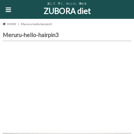
楽して、早く、キレいに、痩せる
ZUBORA diet
HOME
Meruru-hello-hairpin3
Meruru-hello-hairpin3