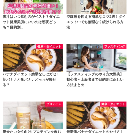
青汁はいつ飲むのがベスト？ダイエ
空腹感を抑える簡単なコツ5選！ダイ
ット健康美肌にいいのは朝夜どっ
エット中でも無理なく続けられる方
ち？目的別…
法
健康・ダイエット
ファスティング
バナナダイエット効果なしはガセ！
【ファスティングのやり方大辞典】
朝バナナと夜バナナどっちが痩せ
初心者～上級者まで目的別に正しい
る？
方法まとめ
プロテイン
健康・ダイエット
痩せたい女性向け!プロテインを飲む
最新版バナナダイエットのやり方！