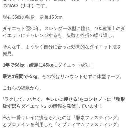
の
NAO（ナオ）
です。
現在35歳の独身、身長153cm。
ダイエット歴20年。スレンダー体型に憧れ、100種類上のダ
イエットにチャレンジするも、失敗と挫折の繰り返し。
そんな中、ようやく自分に合った効果的なダイエット法を
発見。
1年で56kg→綺麗に45kg
にダイエット成功！
最速1週間で-5kg、
その後はリバウンドせずに体型キープ。
これらの経験から、
“ラクして、ハヤく、キレいに痩せる”をコンセプトに『整形
級ずぼらダイエット』の情報を発信しています！
私が一番キレイに痩せられたのは『酵素ファスティング』
とプロテインを利用した『オプティマムファスティング』