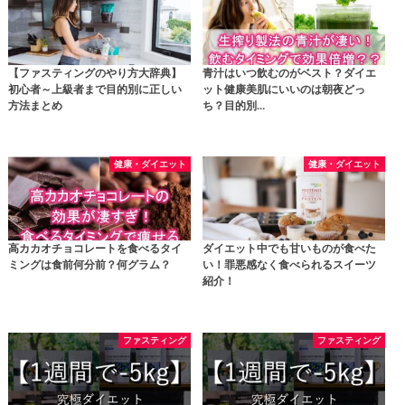
【ファスティングのやり方大辞典】
青汁はいつ飲むのがベスト？ダイエ
初心者～上級者まで目的別に正しい
ット健康美肌にいいのは朝夜どっ
方法まとめ
ち？目的別…
健康・ダイエット
健康・ダイエット
高カカオチョコレートを食べるタイ
ダイエット中でも甘いものが食べた
ミングは食前何分前？何グラム？
い！罪悪感なく食べられるスイーツ
紹介！
ファスティング
ファスティング