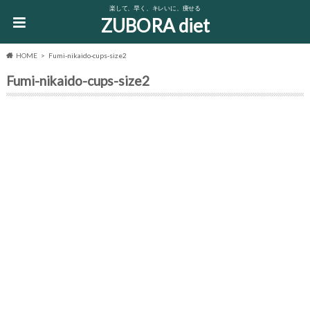
楽して、早く、キレいに、痩せる
ZUBORA diet
HOME
Fumi-nikaido-cups-size2
Fumi-nikaido-cups-size2