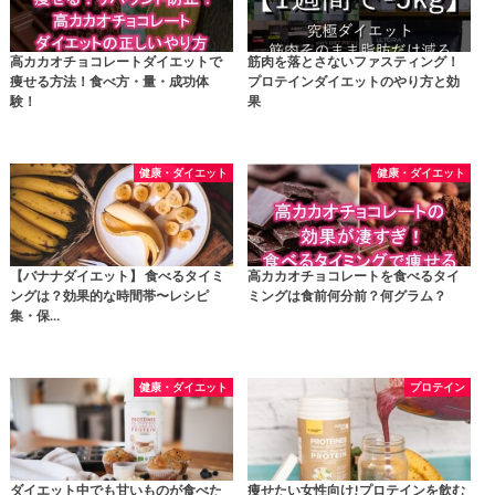
高カカオチョコレートダイエットで
筋肉を落とさないファスティング！
痩せる方法！食べ方・量・成功体
プロテインダイエットのやり方と効
験！
果
健康・ダイエット
健康・ダイエット
【バナナダイエット】 食べるタイミ
高カカオチョコレートを食べるタイ
ングは？効果的な時間帯〜レシピ
ミングは食前何分前？何グラム？
集・保…
健康・ダイエット
プロテイン
ダイエット中でも甘いものが食べた
痩せたい女性向け!プロテインを飲む