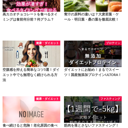
高カカオチョコレートを食べるタイ
青汁の原料の違いは？大麦若葉・ケ
ミングは食前何分前？何グラム？
ール・明日葉・桑の葉を徹底比較！
健康・ダイエット
プロテイン
空腹感を抑える簡単なコツ5選！ダイ
ダイエットにお勧め！まるでスイー
エット中でも無理なく続けられる方
ツ！国産無添加プロテインULTORA！
法
健康・ダイエット
ファスティング
食べ続けると危険！老化原因の食べ
筋肉を落とさないファスティング！