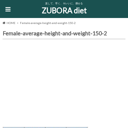
楽して、早く、キレいに、痩せる
ZUBORA diet
HOME
Female-average-height-and-weight-150-2
Female-average-height-and-weight-150-2