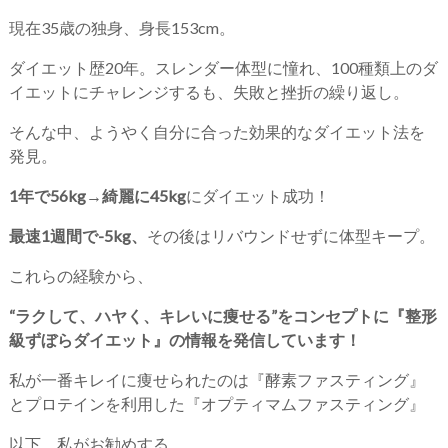
現在35歳の独身、身長153cm。
ダイエット歴20年。スレンダー体型に憧れ、100種類上のダ
イエットにチャレンジするも、失敗と挫折の繰り返し。
そんな中、ようやく自分に合った効果的なダイエット法を
発見。
1年で56kg→綺麗に45kg
にダイエット成功！
最速1週間で-5kg、
その後はリバウンドせずに体型キープ。
これらの経験から、
“ラクして、ハヤく、キレいに痩せる”をコンセプトに『整形
級ずぼらダイエット』の情報を発信しています！
私が一番キレイに痩せられたのは『酵素ファスティング』
とプロテインを利用した『オプティマムファスティング』
以下、私がお勧めする