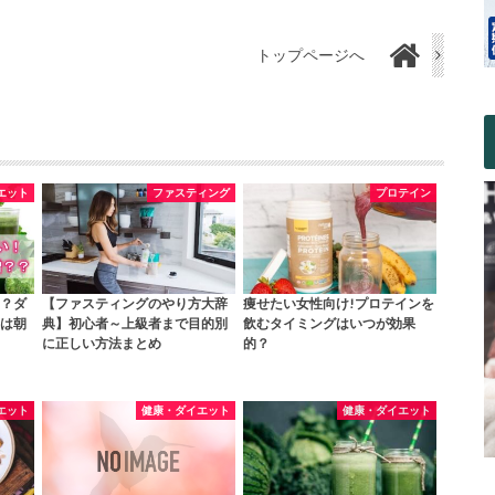
トップページへ
エット
ファスティング
プロテイン
？ダ
【ファスティングのやり方大辞
痩せたい女性向け!プロテインを
は朝
典】初心者～上級者まで目的別
飲むタイミングはいつが効果
に正しい方法まとめ
的？
エット
健康・ダイエット
健康・ダイエット