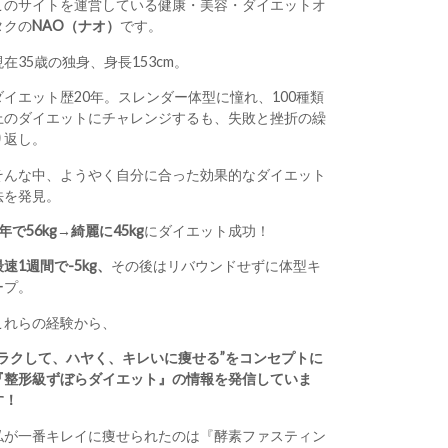
このサイトを運営している健康・美容・ダイエットオ
タクの
NAO（ナオ）
です。
現在35歳の独身、身長153cm。
ダイエット歴20年。スレンダー体型に憧れ、100種類
上のダイエットにチャレンジするも、失敗と挫折の繰
り返し。
そんな中、ようやく自分に合った効果的なダイエット
法を発見。
1年で56kg→綺麗に45kg
にダイエット成功！
最速1週間で-5kg、
その後はリバウンドせずに体型キ
ープ。
これらの経験から、
“ラクして、ハヤく、キレいに痩せる”をコンセプトに
『整形級ずぼらダイエット』の情報を発信していま
す！
私が一番キレイに痩せられたのは『酵素ファスティン