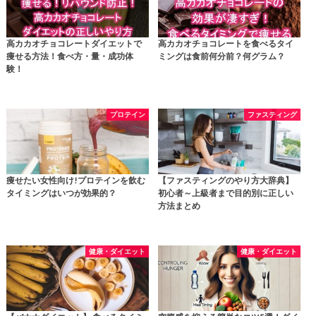
高カカオチョコレートダイエットで
高カカオチョコレートを食べるタイ
痩せる方法！食べ方・量・成功体
ミングは食前何分前？何グラム？
験！
プロテイン
ファスティング
痩せたい女性向け!プロテインを飲む
【ファスティングのやり方大辞典】
タイミングはいつが効果的？
初心者～上級者まで目的別に正しい
方法まとめ
健康・ダイエット
健康・ダイエット