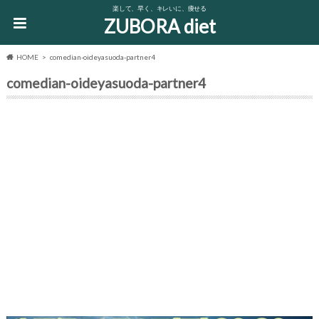
楽して、早く、キレいに、痩せる
ZUBORA diet
HOME
comedian-oideyasuoda-partner4
comedian-oideyasuoda-partner4