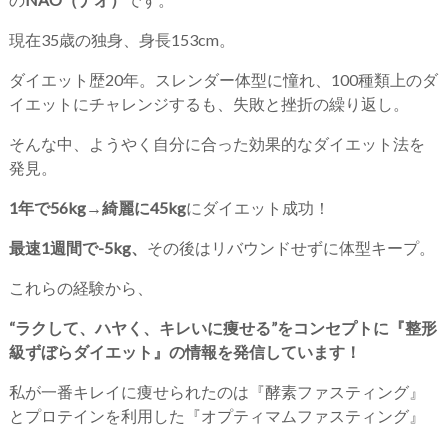
現在35歳の独身、身長153cm。
ダイエット歴20年。スレンダー体型に憧れ、100種類上のダ
イエットにチャレンジするも、失敗と挫折の繰り返し。
そんな中、ようやく自分に合った効果的なダイエット法を
発見。
1年で56kg→綺麗に45kg
にダイエット成功！
最速1週間で-5kg、
その後はリバウンドせずに体型キープ。
これらの経験から、
“ラクして、ハヤく、キレいに痩せる”をコンセプトに『整形
級ずぼらダイエット』の情報を発信しています！
私が一番キレイに痩せられたのは『酵素ファスティング』
とプロテインを利用した『オプティマムファスティング』