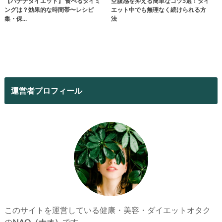
【バナナダイエット】 食べるタイミ
空腹感を抑える簡単なコツ5選！ダイ
ングは？効果的な時間帯〜レシピ
エット中でも無理なく続けられる方
集・保…
法
運営者プロフィール
このサイトを運営している健康・美容・ダイエットオタク
の
NAO（ナオ）
です。