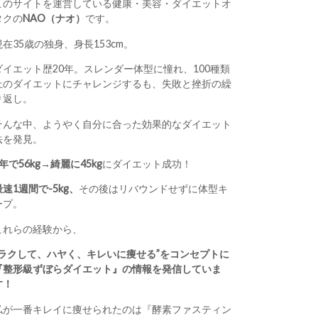
このサイトを運営している健康・美容・ダイエットオ
タクの
NAO（ナオ）
です。
現在35歳の独身、身長153cm。
ダイエット歴20年。スレンダー体型に憧れ、100種類
上のダイエットにチャレンジするも、失敗と挫折の繰
り返し。
そんな中、ようやく自分に合った効果的なダイエット
法を発見。
1年で56kg→綺麗に45kg
にダイエット成功！
最速1週間で-5kg、
その後はリバウンドせずに体型キ
ープ。
これらの経験から、
“ラクして、ハヤく、キレいに痩せる”をコンセプトに
『整形級ずぼらダイエット』の情報を発信していま
す！
私が一番キレイに痩せられたのは『酵素ファスティン