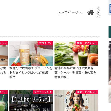
トップページへ
エット
プロテイン
健康・ダイエット
が食
痩せたい女性向け!プロテインを
青汁の原料の違いは？大麦若
れる
飲むタイミングはいつが効果
葉・ケール・明日葉・桑の葉を
的？
徹底比較！
エット
ファスティング
健康・ダイエット