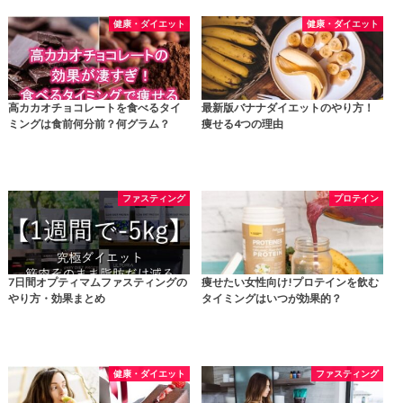
健康・ダイエット
健康・ダイエット
高カカオチョコレートを食べるタイ
最新版バナナダイエットのやり方！
ミングは食前何分前？何グラム？
痩せる4つの理由
ファスティング
プロテイン
7日間オプティマムファスティングの
痩せたい女性向け!プロテインを飲む
やり方・効果まとめ
タイミングはいつが効果的？
健康・ダイエット
ファスティング