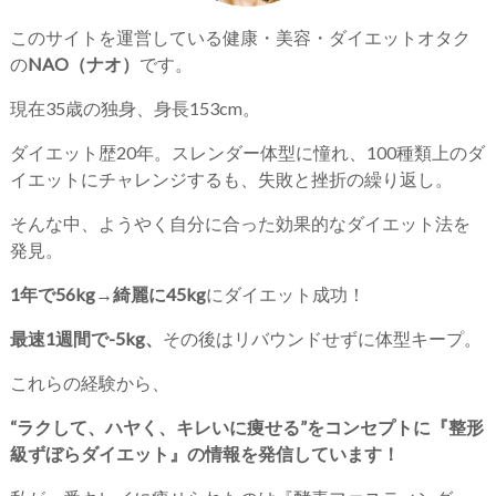
このサイトを運営している健康・美容・ダイエットオタク
の
NAO（ナオ）
です。
現在35歳の独身、身長153cm。
ダイエット歴20年。スレンダー体型に憧れ、100種類上のダ
イエットにチャレンジするも、失敗と挫折の繰り返し。
そんな中、ようやく自分に合った効果的なダイエット法を
発見。
1年で56kg→綺麗に45kg
にダイエット成功！
最速1週間で-5kg、
その後はリバウンドせずに体型キープ。
これらの経験から、
“ラクして、ハヤく、キレいに痩せる”をコンセプトに『整形
級ずぼらダイエット』の情報を発信しています！