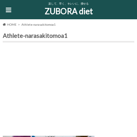
楽して、早く、キレいに、痩せる
ZUBORA diet
HOME
Athlete-narasakitomoa1
Athlete-narasakitomoa1